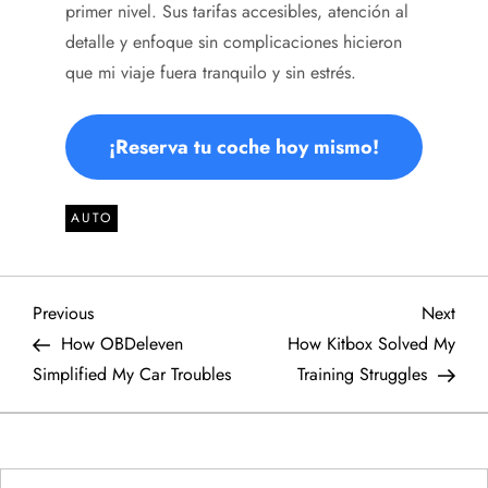
primer nivel. Sus tarifas accesibles, atención al
detalle y enfoque sin complicaciones hicieron
que mi viaje fuera tranquilo y sin estrés.
¡Reserva tu coche hoy mismo!
AUTO
P
Previous
Next
Previous
Next
Post
Post
How OBDeleven
How Kitbox Solved My
o
Simplified My Car Troubles
Training Struggles
s
t