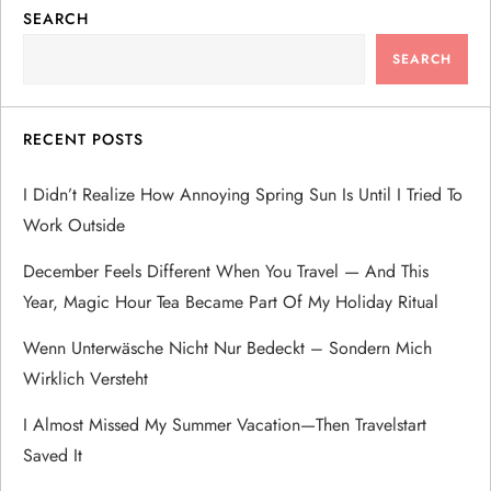
SEARCH
n
SEARCH
a
v
RECENT POSTS
i
I Didn’t Realize How Annoying Spring Sun Is Until I Tried To
Work Outside
g
December Feels Different When You Travel — And This
a
Year, Magic Hour Tea Became Part Of My Holiday Ritual
t
Wenn Unterwäsche Nicht Nur Bedeckt – Sondern Mich
Wirklich Versteht
i
I Almost Missed My Summer Vacation—Then Travelstart
o
Saved It